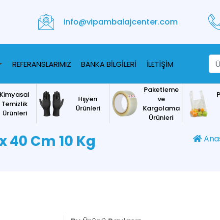
info@vipambalajcenter.com
REFERANSLARIMIZ
BANKA BİLGİLERİ
İLETİŞİM
Paketleme
Kimyasal
P
Hijyen
ve
Temizlik
Ürünleri
Kargolama
Ürünleri
Ürünleri
 x 40 Cm 10 Kg
Ana