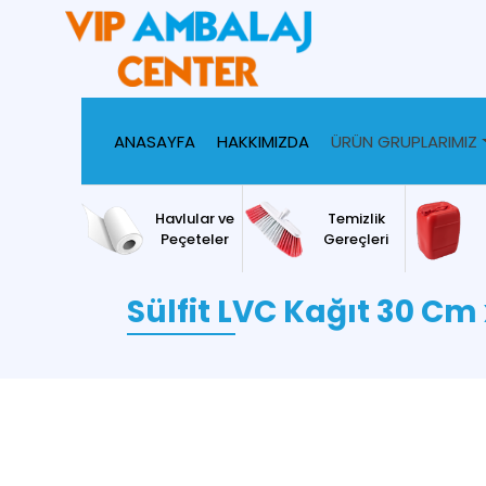
ANASAYFA
HAKKIMIZDA
ÜRÜN GRUPLARIMIZ
Havlular ve
Temizlik
Peçeteler
Gereçleri
Sülfit LVC Kağıt 30 Cm