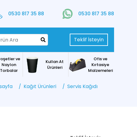
0530 817 35 88
0530 817 35 88
Teklif İsteyin
oşetler ve
Ofis ve
Kullan At
Naylon
Kırtasiye
Ürünleri
Torbalar
Malzemeleri
sayfa
Kağıt Ürünleri
Servis Kağıdı