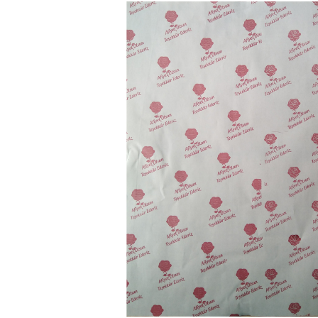
İlgili Ürünler
ıt Alüminyum 35 x
Meteksan Paket Servis
x 40 25 Kg
İncele