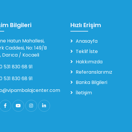
şim Bilgileri
Hızlı Erişim
ne Hatun Mahallesi,
Anasayfa
rk Caddesi, No: 149/B
Teklif İste
, Darıca / Kocaeli
Hakkımızda
0 531 830 68 91
Referanslarımız
0 531 830 68 91
Banka Bilgileri
fo@vipambalajcenter.com
İletişim