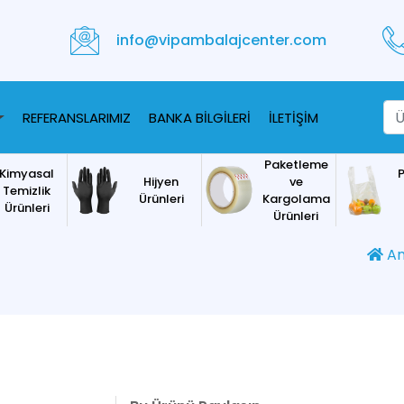
info@vipambalajcenter.com
REFERANSLARIMIZ
BANKA BİLGİLERİ
İLETİŞİM
Paketleme
Kimyasal
P
Hijyen
ve
Temizlik
Ürünleri
Kargolama
Ürünleri
Ürünleri
An