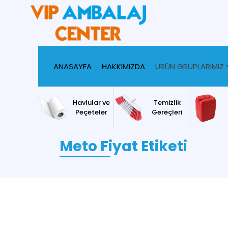
ANASAYFA
HAKKIMIZDA
ÜRÜN GRUPLARIMIZ
Havlular ve
Temizlik
Peçeteler
Gereçleri
Meto Fiyat Etiketi