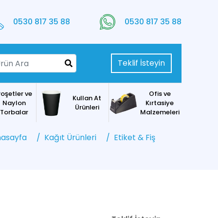
0530 817 35 88
0530 817 35 88
Teklif İsteyin
oşetler ve
Ofis ve
Kullan At
Naylon
Kırtasiye
Ürünleri
Torbalar
Malzemeleri
asayfa
Kağıt Ürünleri
Etiket & Fiş