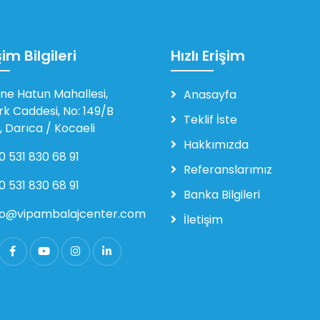
şim Bilgileri
Hızlı Erişim
ne Hatun Mahallesi,
Anasayfa
rk Caddesi, No: 149/B
Teklif İste
, Darıca / Kocaeli
Hakkımızda
0 531 830 68 91
Referanslarımız
0 531 830 68 91
Banka Bilgileri
fo@vipambalajcenter.com
İletişim