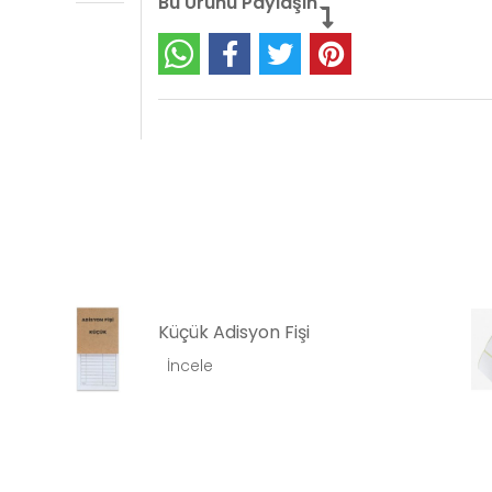
Bu Ürünü Paylaşın
Terazi Etiketi 500'lü
İncele