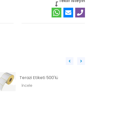
Teklif İsteyin
Büyük Adisyon Fişi
İncele