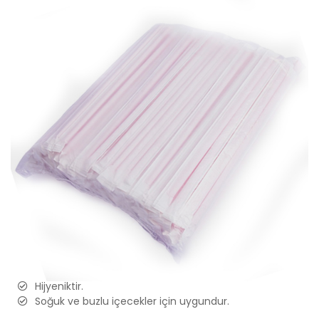
Bu Ürünü Paylaşın
Teklif İsteyin
Hijyenik Sargılı Pipet 200 Adet
Ürün kalınlığı 5 mm'dir.
Ürün uzunluğu 19 cm'dir.
Kağıt sargılıdır.
Tek kullanımlıktır.
Kullanımı pratiktir.
Hijyeniktir.
Soğuk ve buzlu içecekler için uygundur.