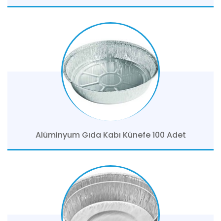
Alüminyum Gıda Kabı Künefe 100 Adet