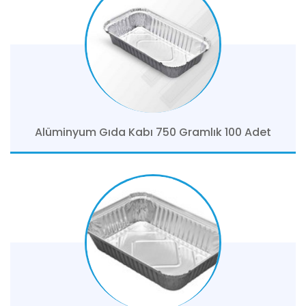
Alüminyum Gıda Kabı 750 Gramlık 100 Adet